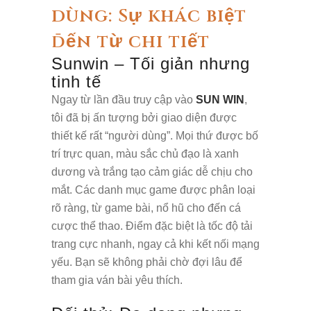
dùng: Sự khác biệt
đến từ chi tiết
Sunwin – Tối giản nhưng
tinh tế
Ngay từ lần đầu truy cập vào
SUN WIN
,
tôi đã bị ấn tượng bởi giao diện được
thiết kế rất “người dùng”. Mọi thứ được bố
trí trực quan, màu sắc chủ đạo là xanh
dương và trắng tạo cảm giác dễ chịu cho
mắt. Các danh mục game được phân loại
rõ ràng, từ game bài, nổ hũ cho đến cá
cược thể thao. Điểm đặc biệt là tốc độ tải
trang cực nhanh, ngay cả khi kết nối mạng
yếu. Bạn sẽ không phải chờ đợi lâu để
tham gia ván bài yêu thích.