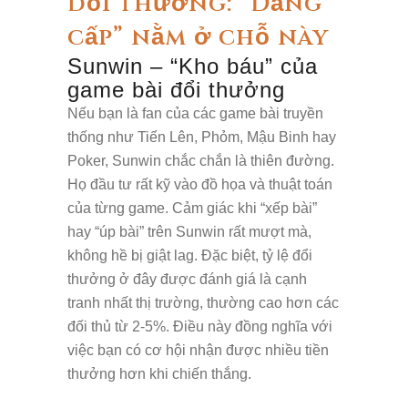
đổi thưởng: “Đẳng
cấp” nằm ở chỗ này
Sunwin – “Kho báu” của
game bài đổi thưởng
Nếu bạn là fan của các game bài truyền
thống như Tiến Lên, Phỏm, Mậu Binh hay
Poker, Sunwin chắc chắn là thiên đường.
Họ đầu tư rất kỹ vào đồ họa và thuật toán
của từng game. Cảm giác khi “xếp bài”
hay “úp bài” trên Sunwin rất mượt mà,
không hề bị giật lag. Đặc biệt, tỷ lệ đổi
thưởng ở đây được đánh giá là cạnh
tranh nhất thị trường, thường cao hơn các
đối thủ từ 2-5%. Điều này đồng nghĩa với
việc bạn có cơ hội nhận được nhiều tiền
thưởng hơn khi chiến thắng.