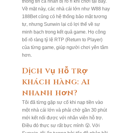
thông tin cá nhân bị rò rỉ khi chơi tại đây.
Về mặt này, các nhà cái lớn như W88 hay
188Bet cũng có hệ thống bảo mật tương
tự, nhưng Sunwin lại có lợi thế về sự
minh bạch trong kết quả game. Họ công
bố rõ ràng tỷ lệ RTP (Return to Player)
của từng game, giúp người chơi yên tâm
hơn.
Dịch vụ hỗ trợ
khách hàng: Ai
nhanh hơn?
Tôi đã từng gặp sự cố khi nạp tiền vào
một nhà cái lớn và phải chờ gần 30 phút
mới kết nối được với nhân viên hỗ trợ.
Điều đó thực sự rất bực mình 😤. Với