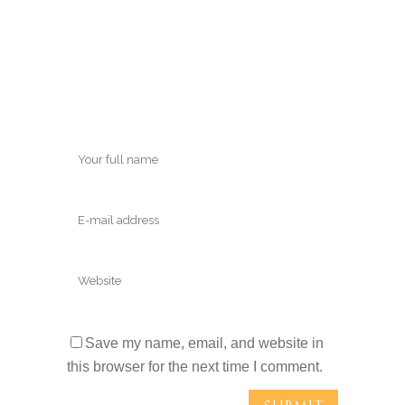
Save my name, email, and website in
this browser for the next time I comment.