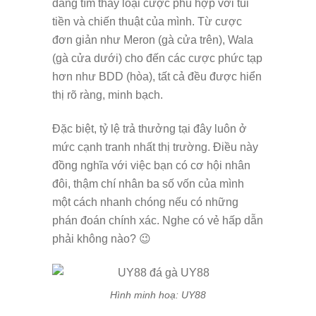
dàng tìm thấy loại cược phù hợp với túi
tiền và chiến thuật của mình. Từ cược
đơn giản như Meron (gà cửa trên), Wala
(gà cửa dưới) cho đến các cược phức tạp
hơn như BDD (hòa), tất cả đều được hiển
thị rõ ràng, minh bạch.
Đặc biệt, tỷ lệ trả thưởng tại đây luôn ở
mức cạnh tranh nhất thị trường. Điều này
đồng nghĩa với việc bạn có cơ hội nhân
đôi, thậm chí nhân ba số vốn của mình
một cách nhanh chóng nếu có những
phán đoán chính xác. Nghe có vẻ hấp dẫn
phải không nào? 😉
Hình minh hoạ: UY88