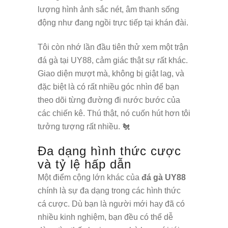
lượng hình ảnh sắc nét, âm thanh sống
động như đang ngồi trực tiếp tại khán đài.
Tôi còn nhớ lần đầu tiên thử xem một trận
đá gà tại UY88, cảm giác thật sự rất khác.
Giao diện mượt mà, không bị giật lag, và
đặc biệt là có rất nhiều góc nhìn để bạn
theo dõi từng đường đi nước bước của
các chiến kê. Thú thật, nó cuốn hút hơn tôi
tưởng tượng rất nhiều. 🐔
Đa dạng hình thức cược
và tỷ lệ hấp dẫn
Một điểm cộng lớn khác của
đá gà UY88
chính là sự đa dạng trong các hình thức
cá cược. Dù bạn là người mới hay đã có
nhiều kinh nghiệm, bạn đều có thể dễ