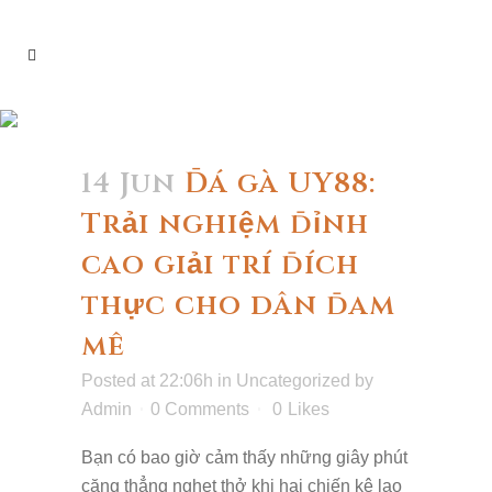
Đá gà UY88: Trải nghiệm
đỉnh cao giải trí đích thực
cho dân đam mê
14 Jun
Đá gà UY88:
Trải nghiệm đỉnh
cao giải trí đích
thực cho dân đam
mê
Posted at 22:06h
in
Uncategorized
by
Admin
0 Comments
0
Likes
Bạn có bao giờ cảm thấy những giây phút
căng thẳng nghẹt thở khi hai chiến kê lao