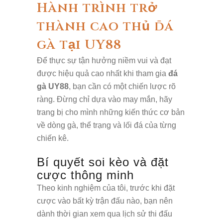
Hành trình trở
thành cao thủ đá
gà tại UY88
Để thực sự tận hưởng niềm vui và đạt
được hiệu quả cao nhất khi tham gia
đá
gà UY88
, bạn cần có một chiến lược rõ
ràng. Đừng chỉ dựa vào may mắn, hãy
trang bị cho mình những kiến thức cơ bản
về dòng gà, thể trạng và lối đá của từng
chiến kê.
Bí quyết soi kèo và đặt
cược thông minh
Theo kinh nghiệm của tôi, trước khi đặt
cược vào bất kỳ trận đấu nào, bạn nên
dành thời gian xem qua lịch sử thi đấu