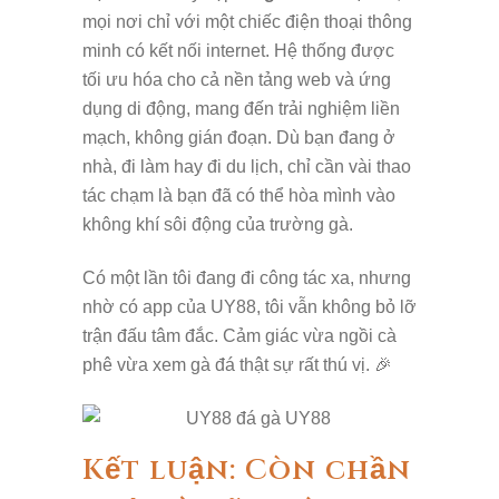
mọi nơi chỉ với một chiếc điện thoại thông
minh có kết nối internet. Hệ thống được
tối ưu hóa cho cả nền tảng web và ứng
dụng di động, mang đến trải nghiệm liền
mạch, không gián đoạn. Dù bạn đang ở
nhà, đi làm hay đi du lịch, chỉ cần vài thao
tác chạm là bạn đã có thể hòa mình vào
không khí sôi động của trường gà.
Có một lần tôi đang đi công tác xa, nhưng
nhờ có app của UY88, tôi vẫn không bỏ lỡ
trận đấu tâm đắc. Cảm giác vừa ngồi cà
phê vừa xem gà đá thật sự rất thú vị. 🎉
Kết luận: Còn chần