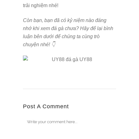
trải nghiệm nhé!
Còn bạn, bạn đã có kỷ niệm nào đáng
nhớ khi xem đá gà chưa? Hãy để lại bình
luận bên dưới để chúng ta cùng trò
chuyện nhé! 👇
Post A Comment